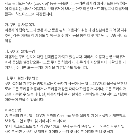
시로 불러오는 ‘쿠키(cookie)’ 등을 운용합니다. 쿠키란 회사의 웹사이트를 운영하는
데 이용되는 서버가 이용자의 브라우저에 보내는 아주 작은 텍스트 파일로서 이용자의
컴퓨터 하드디스크에 저장됩니다.
가. 쿠키 등 사용 목적
이용자의 접속 빈도나 방문 시간 등을 분석, 이용자의 취향과 관심분야를 파악 및 자취
추적, 각종 이벤트 참여 정도 및 방문 회수 파악 등을 통한 타겟 마케팅 및 맞춤 서비스
제공
나. 쿠키의 설치/운영
이용자는 쿠키 설치에 대한 선택권을 가지고 있습니다. 따라서, 이용자는 웹브라우저
에서 옵션을 설정함으로써 모든 쿠키를 허용하거나, 쿠키가 저장될 때마다 확인을 거
치거나, 아니면 모든 쿠키의 저장을 거부할 수도 있습니다.
다. 쿠키 설정 거부 방법
쿠키 설정을 거부하는 방법으로는 이용자가 사용하시는 웹 브라우저의 옵션을 택함으
로써 모든 쿠키를 허용하거나 쿠키를 저장할 때마다 확인을 거치거나, 모든 쿠키의 저
장을 거부할 수 있습니다. 단, 이용자께서 쿠키 설치를 거부하였을 경우 서비스 제공에
어려움이 있을 수 있습니다.
※ 설정방법
① 크롬의 경우 : 웹브라우저 우측의 Chrome 맞춤 설정 및 제어 > 설정 > 개인정보
보호 및 보안 > 쿠키 및 기타 사이트 데이터
② 마이크로소프트 엣지의 경우 : 웹브라우저 우측의 설정 및 기타 > 설정 > 쿠키 및
사이트 권한 > 쿠키 및 저장된 데이터 > 쿠키 및 사이트 데이터 관리 및 삭제