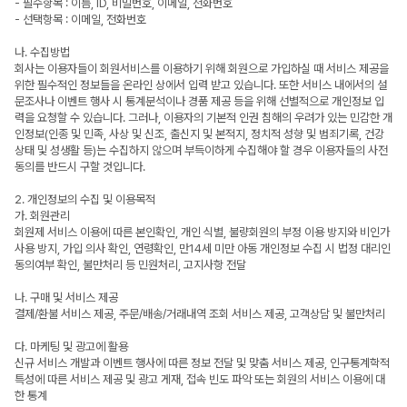
- 필수항목 : 이름, ID, 비밀번호, 이메일, 전화번호
- 선택항목 : 이메일, 전화번호
나. 수집방법
회사는 이용자들이 회원서비스를 이용하기 위해 회원으로 가입하실 때 서비스 제공을
위한 필수적인 정보들을 온라인 상에서 입력 받고 있습니다. 또한 서비스 내에서의 설
문조사나 이벤트 행사 시 통계분석이나 경품 제공 등을 위해 선별적으로 개인정보 입
력을 요청할 수 있습니다. 그러나, 이용자의 기본적 인권 침해의 우려가 있는 민감한 개
인정보(인종 및 민족, 사상 및 신조, 출신지 및 본적지, 정치적 성향 및 범죄기록, 건강
상태 및 성생활 등)는 수집하지 않으며 부득이하게 수집해야 할 경우 이용자들의 사전
동의를 반드시 구할 것입니다.
2. 개인정보의 수집 및 이용목적
가. 회원관리
회원제 서비스 이용에 따른 본인확인, 개인 식별, 불량회원의 부정 이용 방지와 비인가
사용 방지, 가입 의사 확인, 연령확인, 만14세 미만 아동 개인정보 수집 시 법정 대리인
동의여부 확인, 불만처리 등 민원처리, 고지사항 전달
나. 구매 및 서비스 제공
결제/환불 서비스 제공, 주문/배송/거래내역 조회 서비스 제공, 고객상담 및 불만처리
다. 마케팅 및 광고에 활용
신규 서비스 개발과 이벤트 행사에 따른 정보 전달 및 맞춤 서비스 제공, 인구통계학적
특성에 따른 서비스 제공 및 광고 게재, 접속 빈도 파악 또는 회원의 서비스 이용에 대
한 통계