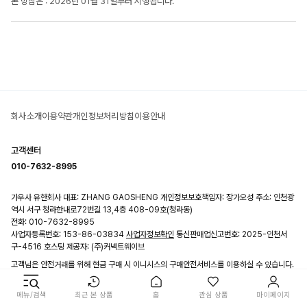
본 방침은 : 2026년 01월 31일부터 시행됩니다.
회사소개
이용약관
개인정보처리방침
이용안내
고객센터
010-7632-8995
가우사 유한회사
대표: ZHANG GAOSHENG
개인정보보호책임자: 장가오성
주소: 인천광
역시 서구 청라한내로72번길 13,4층 408-09호(청라동)
전화: 010-7632-8995
사업자등록번호: 153-86-03834
사업자정보확인
통신판매업신고번호: 2025-인천서
구-4516
호스팅 제공자: (주)커넥트웨이브
고객님은 안전거래를 위해 현금 구매 시 이니시스의 구매안전서비스를 이용하실 수 있습니다.
가입사실확인
Copyright@ 가우사. All Rights Reserved
메뉴/검색
최근 본 상품
홈
관심 상품
마이페이지