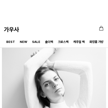
가우사
BEST
NEW
SALE
숄더백
크로스백
캐주얼 백
화장품 가방