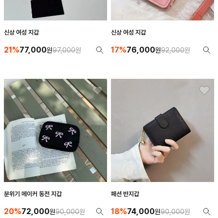
신상 여성 지갑
신상 여성 지갑
21%
77,000
17%
76,000
원
97,000
원
원
92,000
원
분위기 메이커 동전 지갑
패션 반지갑
20%
72,000
18%
74,000
원
90,000
원
원
90,000
원