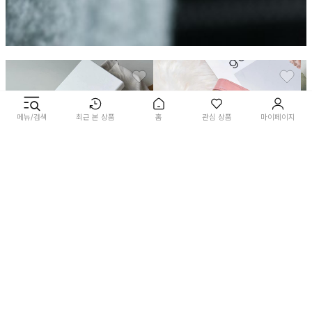
메뉴/검색
최근 본 상품
홈
관심 상품
마이페이지
신상 여성 지갑
신상 여성 지갑
분
21%
77,000
17%
76,000
2
원
97,000
원
원
92,000
원