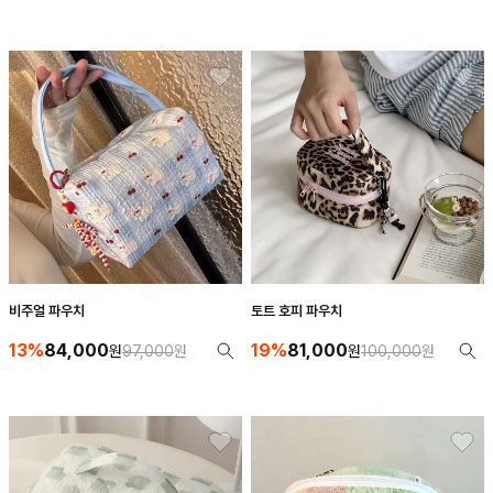
비주얼 파우치
토트 호피 파우치
13%
84,000
19%
81,000
원
97,000
원
원
100,000
원